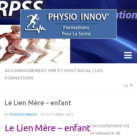
Accueil
ACCOMPAGNEMENT PRÉ ET POST NATAL
/
LES
FORMATIONS
Concept
0
Etude / Formation / Recherche
Le Lien Mère – enfant
Parcours Professionnel
La Recherche
BY
PHYSIO-INNOV
· 10 OCTOBRE 2015
Sciences Physio Sport Santé
Le Lien Mère – enfant
L’accouchement est
la naissance de
Appareillage & PhysioKine Sport Santé