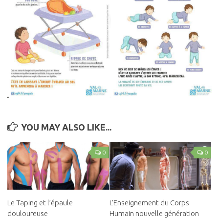
Fractures-Entorses
Luxations
Les Pathologies Spécifiques
Le Haut Niveau
Handi Sport & Handicap
Actu Santé
Bien-être & Santé
YOU MAY ALSO LIKE...
Sophrologie
Bien-être & Relaxation
0
0
Nutrition et Santé
Les Recettes
Programmes Nutrition
Le Taping et l’épaule
L’Enseignement du Corps
Les Diètes Spécifiques
douloureuse
Humain nouvelle génération