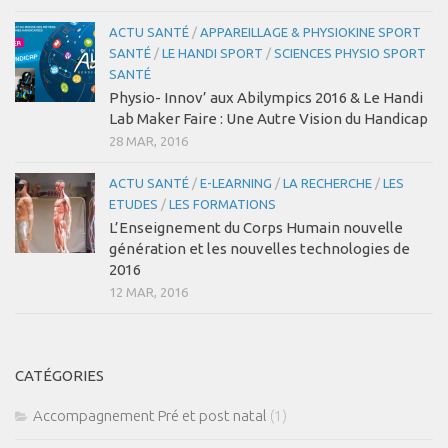
ACTU SANTÉ
/
APPAREILLAGE & PHYSIOKINE SPORT
SANTÉ
/
LE HANDI SPORT
/
SCIENCES PHYSIO SPORT
SANTÉ
Physio- Innov’ aux Abilympics 2016 & Le Handi
Lab Maker Faire : Une Autre Vision du Handicap
28 MAR, 2016
ACTU SANTÉ
/
E-LEARNING
/
LA RECHERCHE
/
LES
ETUDES
/
LES FORMATIONS
L’Enseignement du Corps Humain nouvelle
génération et les nouvelles technologies de
2016
12 MAR, 2016
CATÉGORIES
Accompagnement Pré et post natal
(1)