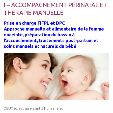
I – ACCOMPAGNEMENT PÉRINATAL ET
Les Formations
THÉRAPIE MANUELLE
Post-Grades / E-learning
Prise en charge FIFPL et DPC
Thérapie manuelle
Approche manuelle et alimentaire de la femme
Concept Ostéopathique
enceinte, préparation du bassin à
Structurel
l’accouchement, traitements post-partum et
soins manuels et naturels du bébé
Fonctionnel
Viscéral
Tissulaire
Neuro-Méningée
TMO
Techniques Réflexes
Technique d’Inhibition (Jones)
Trigers points
DEUX êtres : un enfant ET une mère.