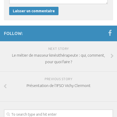
Coaching Mental
Coaching Sportif
Coaching Santé
Presse
FOLLOW:
Se connecter
NEXT STORY
Le métier de masseur kinésithérapeute : qui, comment,
pour quoi faire ?
PREVIOUS STORY
Présentation de l’IFSO Vichy Clermont