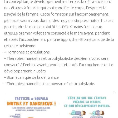
La conception, le développement in-utero et la délivrance sont
Dry Needling
des étapes à franchir qui vont modifier le corps, l’esprit et la
Crochetage
psyché de la femme. Cette formation sur l’accompagnement
Taping
périnatal saura vous donner des moyens simples mais efficaces
pour tendre la main, ou plutôt les DEUX mains à ces deux
Accompagnement Pré et post natal
êtres.Le premier volet sera consacré à la mère avant, pendant
Massages du Monde
et après l’accouchement par une approche:- Biomécanique de la
Nutrition
ceinture pelvienne
– Hormones et circulations
Physio Kiné Sport Santé
– Thérapies manuelles et prophylaxie.Le deuxième volet sera
Pathologies
consacré à l’enfant avant, pendant et après l’accouchement:- Le
développement in-utéro
Rachialgies
– Biomécanique de la délivrance
Neurologie
– Thérapies manuelles du nouveau-né et prophylaxie.
Rhumatismes inflammatoires
Traumato du sport
Musculo-squelettiques
Tendinopathies