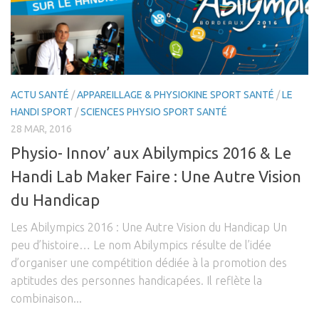
La Monodiète
Régime Paléo
Régime Méditérranéen
Régime Sans Gluten
ACTU SANTÉ
/
APPAREILLAGE & PHYSIOKINE SPORT SANTÉ
/
LE
Régime Végétarien
HANDI SPORT
/
SCIENCES PHYSIO SPORT SANTÉ
28 MAR, 2016
Mincir au Féminin / au Masculin
Physio- Innov’ aux Abilympics 2016 & Le
Les Programmes Fit
Handi Lab Maker Faire : Une Autre Vision
Gestion du Poids de Forme
du Handicap
Remise en Forme
Renforcement Musculaire & Gain de Masse
Les Abilympics 2016 : Une Autre Vision du Handicap Un
peu d’histoire… Le nom Abilympics résulte de l’idée
Coaching
d’organiser une compétition dédiée à la promotion des
Coaching Entreprise & Entreprenariat
aptitudes des personnes handicapées. Il reflète la
Coaching Ergonomique
combinaison...