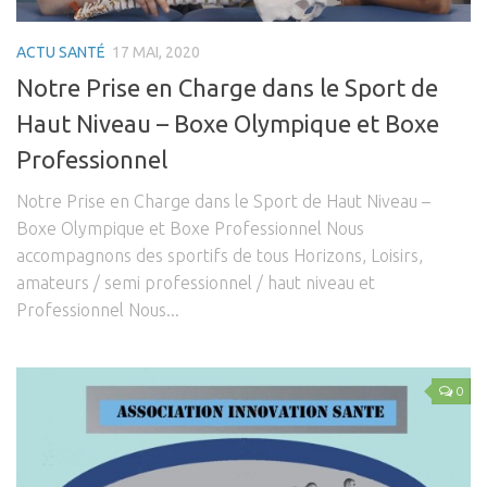
Les Formations
ACTU SANTÉ
17 MAI, 2020
Post-Grades / E-learning
Notre Prise en Charge dans le Sport de
Thérapie manuelle
Haut Niveau – Boxe Olympique et Boxe
Concept Ostéopathique
Professionnel
Structurel
Notre Prise en Charge dans le Sport de Haut Niveau –
Fonctionnel
Boxe Olympique et Boxe Professionnel Nous
Viscéral
accompagnons des sportifs de tous Horizons, Loisirs,
Tissulaire
amateurs / semi professionnel / haut niveau et
Professionnel Nous...
Neuro-Méningée
TMO
Techniques Réflexes
0
Technique d’Inhibition (Jones)
Trigers points