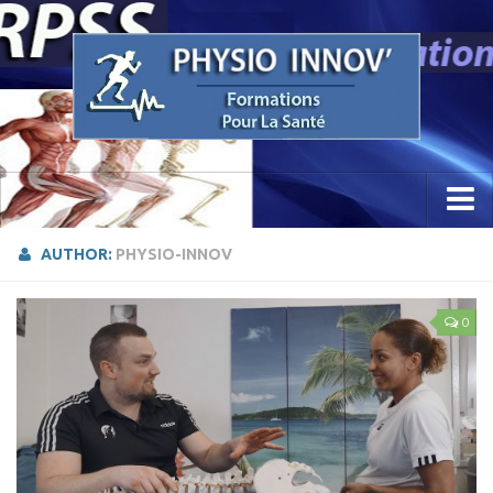
Accueil
AUTHOR:
PHYSIO-INNOV
Concept
0
Etude / Formation / Recherche
Parcours Professionnel
La Recherche
Sciences Physio Sport Santé
Appareillage & PhysioKine Sport Santé