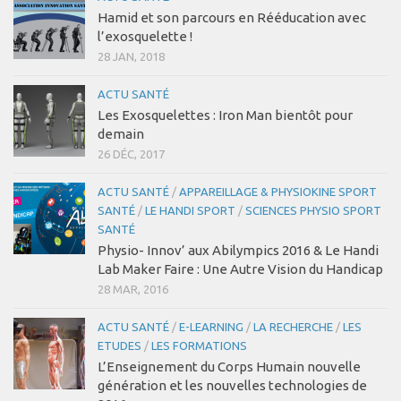
Hamid et son parcours en Rééducation avec
l’exosquelette !
28 JAN, 2018
ACTU SANTÉ
Les Exosquelettes : Iron Man bientôt pour
demain
26 DÉC, 2017
ACTU SANTÉ
/
APPAREILLAGE & PHYSIOKINE SPORT
SANTÉ
/
LE HANDI SPORT
/
SCIENCES PHYSIO SPORT
SANTÉ
Physio- Innov’ aux Abilympics 2016 & Le Handi
Lab Maker Faire : Une Autre Vision du Handicap
28 MAR, 2016
ACTU SANTÉ
/
E-LEARNING
/
LA RECHERCHE
/
LES
ETUDES
/
LES FORMATIONS
L’Enseignement du Corps Humain nouvelle
génération et les nouvelles technologies de