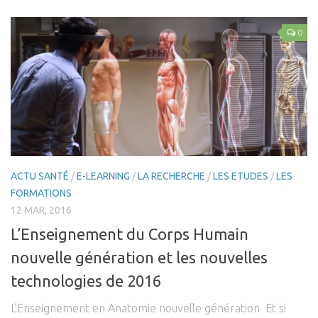
Coaching Mental
Coaching Sportif
0
Coaching Santé
Presse
Se connecter
ACTU SANTÉ
/
E-LEARNING
/
LA RECHERCHE
/
LES ETUDES
/
LES
FORMATIONS
12 MAR, 2016
L’Enseignement du Corps Humain
nouvelle génération et les nouvelles
technologies de 2016
L’Enseignement en Anatomie nouvelle génération Et si