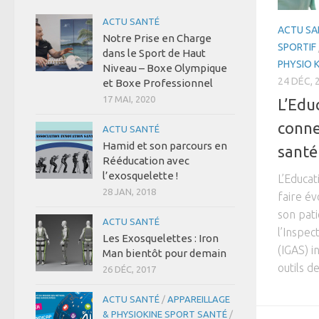
ACTU SANTÉ
ACTU SA
Notre Prise en Charge
SPORTIF
dans le Sport de Haut
PHYSIO 
Niveau – Boxe Olympique
24 DÉC, 
et Boxe Professionnel
17 MAI, 2020
L’Edu
connec
ACTU SANTÉ
Hamid et son parcours en
santé
Rééducation avec
l’exosquelette !
L’Educa
28 JAN, 2018
faire év
son pati
ACTU SANTÉ
l’Inspec
Les Exosquelettes : Iron
(IGAS) i
Man bientôt pour demain
outils de
26 DÉC, 2017
ACTU SANTÉ
/
APPAREILLAGE
& PHYSIOKINE SPORT SANTÉ
/