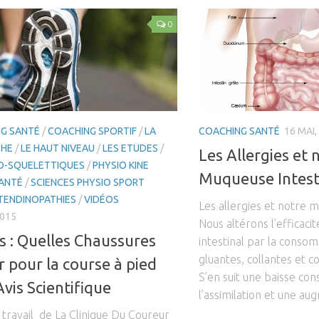
0
G SANTÉ
/
COACHING SPORTIF
/
LA
COACHING SANTÉ
16 MAI,
CHE
/
LE HAUT NIVEAU
/
LES ETUDES
/
Les Allergies et 
O-SQUELETTIQUES
/
PHYSIO KINE
Muqueuse Intest
ANTÉ
/
SCIENCES PHYSIO SPORT
TENDINOPATHIES
/
VIDÉOS
Les allergies et notre 
2015
Nous altérons l’efficacit
s : Quelles Chaussures
intestinal par la conso
gluantes, collantes et 
r pour la course à pied
S’en suit une baisse co
Avis Scientifique
l’assimilation et une aug
travail de La Clinique Du Coureur