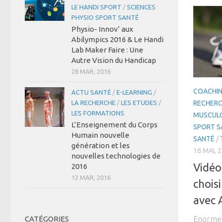
LE HANDI SPORT
/
SCIENCES
PHYSIO SPORT SANTÉ
Physio- Innov’ aux
Abilympics 2016 & Le Handi
Lab Maker Faire : Une
Autre Vision du Handicap
28 MAR, 2016
COACHIN
ACTU SANTÉ
/
E-LEARNING
/
LA RECHERCHE
/
LES ETUDES
/
RECHER
LES FORMATIONS
MUSCUL
L’Enseignement du Corps
SPORT S
Humain nouvelle
SANTÉ
/
génération et les
16 MAI, 
nouvelles technologies de
Vidéo
2016
12 MAR, 2016
choisi
avec 
Enorme 
CATÉGORIES