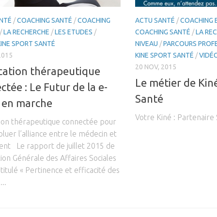
NTÉ
/
COACHING SANTÉ
/
COACHING
ACTU SANTÉ
/
COACHING
/
LA RECHERCHE
/
LES ETUDES
/
COACHING SANTÉ
/
LA RE
KINE SPORT SANTÉ
NIVEAU
/
PARCOURS PROF
2015
KINE SPORT SANTÉ
/
VIDÉ
20 NOV, 2015
cation thérapeutique
Le métier de Kiné
tée : Le Futur de la e-
Santé
 en marche
Votre Kiné : Partenaire
tion thérapeutique connectée pour
oluer l’alliance entre le médecin et
ent Le rapport de juillet 2015 de
tion Générale des Affaires Sociales
ntitulé « Pertinence et efficacité des
...