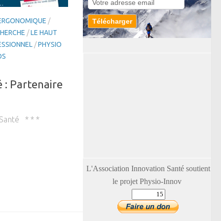
 ERGONOMIQUE
/
CHERCHE
/
LE HAUT
ESSIONNEL
/
PHYSIO
OS
 : Partenaire
 Santé * * *
L'Association Innovation Santé soutient
le projet Physio-Innov