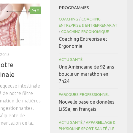
PROGRAMMES
0
COACHING
/
COACHING
ENTREPRISE & ENTREPRENARIAT
/
COACHING ERGONOMIQUE
Coaching Entreprise et
Ergonomie
 2015
ACTU SANTÉ
notre
Une Américaine de 92 ans
inale
boucle un marathon en
7h24
muqueuse intestinale
é de notre filtre
PARCOURS PROFESSIONNEL
mmation de matières
Nouvelle base de données
congestionnantes.
LiSSa, en français
nséquente de
mentation de la...
ACTU SANTÉ
/
APPAREILLAGE &
PHYSIOKINE SPORT SANTÉ
/
LE