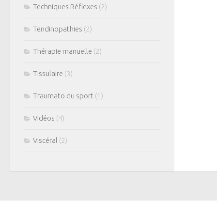
Techniques Réflexes
(2)
Tendinopathies
(2)
Thérapie manuelle
(2)
Tissulaire
(3)
Traumato du sport
(1)
Vidéos
(4)
Viscéral
(2)