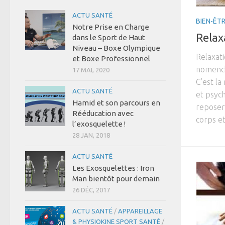
ACTU SANTÉ
BIEN-ÊT
Notre Prise en Charge
Relax
dans le Sport de Haut
Niveau – Boxe Olympique
Relaxati
et Boxe Professionnel
nomencla
17 MAI, 2020
C’est l
ACTU SANTÉ
et psych
Hamid et son parcours en
reposer)
Rééducation avec
corps et 
l’exosquelette !
28 JAN, 2018
ACTU SANTÉ
Les Exosquelettes : Iron
Man bientôt pour demain
26 DÉC, 2017
ACTU SANTÉ
/
APPAREILLAGE
& PHYSIOKINE SPORT SANTÉ
/