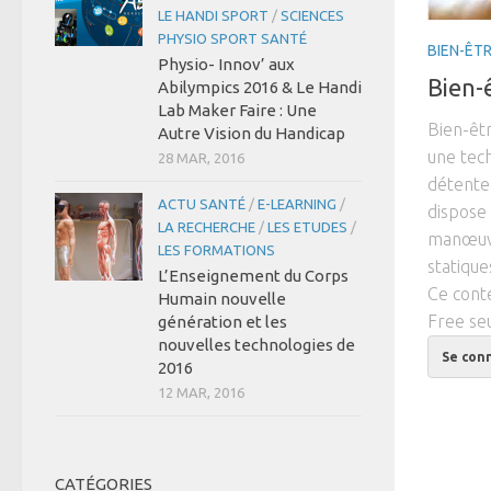
LE HANDI SPORT
/
SCIENCES
PHYSIO SPORT SANTÉ
BIEN-ÊT
Physio- Innov’ aux
Bien-
Abilympics 2016 & Le Handi
Lab Maker Faire : Une
Bien-êtr
Autre Vision du Handicap
une tech
28 MAR, 2016
détente
ACTU SANTÉ
/
E-LEARNING
/
dispose
LA RECHERCHE
/
LES ETUDES
/
manœuvr
LES FORMATIONS
statiques
L’Enseignement du Corps
Ce cont
Humain nouvelle
Free se
génération et les
nouvelles technologies de
Se con
2016
12 MAR, 2016
CATÉGORIES