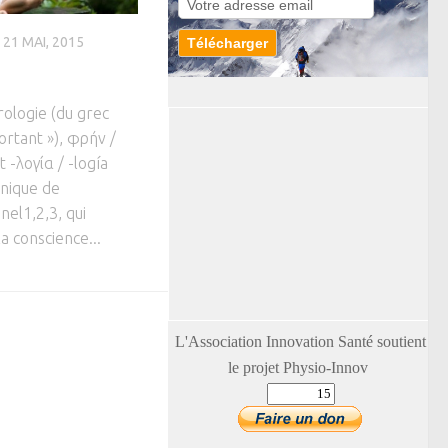
21 MAI, 2015
ologie (du grec
portant »), φρήν /
 -λογία / -logía
hnique de
el1,2,3, qui
la conscience...
L'Association Innovation Santé soutient
le projet Physio-Innov