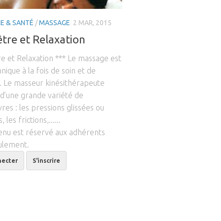
RE & SANTÉ
/
MASSAGE
2 MAR, 2015
être et Relaxation
e et Relaxation *** Le massage est
nique à la fois de soin et de
. Le masseur kinésithérapeute
 d’une grande variété de
es : les pressions glissées ou
, les frictions,......
enu est réservé aux adhérents
ulement.
necter
S'inscrire