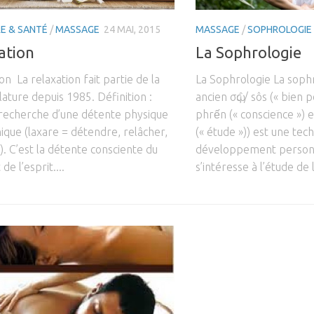
RE & SANTÉ
/
MASSAGE
24 MAI, 2015
MASSAGE
/
SOPHROLOGIE
ation
La Sophrologie
on La relaxation fait partie de la
La Sophrologie La sophr
ture depuis 1985. Définition :
ancien σῶς / sôs (« bien 
a recherche d’une détente physique
phrến (« conscience ») et
ique (laxare = détendre, relâcher,
(« étude »)) est une tec
. C’est la détente consciente du
développement personn
de l’esprit....
s’intéresse à l’étude de 