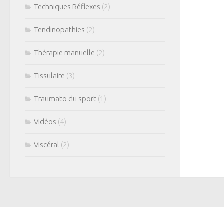
Techniques Réflexes
(2)
Tendinopathies
(2)
Thérapie manuelle
(2)
Tissulaire
(3)
Traumato du sport
(1)
Vidéos
(4)
Viscéral
(2)