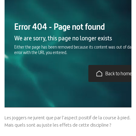
Dry Needling
Crochetage
Taping
Accompagnement Pré et post natal
Massages du Monde
Nutrition
Physio Kiné Sport Santé
Pathologies
Rachialgies
Neurologie
Rhumatismes inflammatoires
Traumato du sport
Les joggers ne jurent que par l’aspect positif de la course à pied.
Musculo-squelettiques
Mais quels sont au juste les effets de cette discipline ?
Tendinopathies