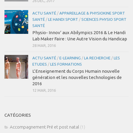
26 DÉC, 2017
ACTU SANTÉ
/
APPAREILLAGE & PHYSIOKINE SPORT
SANTÉ
/
LE HANDI SPORT
/
SCIENCES PHYSIO SPORT
SANTÉ
Physio- Innov’ aux Abilympics 2016 & Le Handi
Lab Maker Faire : Une Autre Vision du Handicap
28 MAR, 2016
ACTU SANTÉ
/
E-LEARNING
/
LA RECHERCHE
/
LES
ETUDES
/
LES FORMATIONS
L’Enseignement du Corps Humain nouvelle
génération et les nouvelles technologies de
2016
12 MAR, 2016
CATÉGORIES
Accompagnement Pré et post natal
(1)