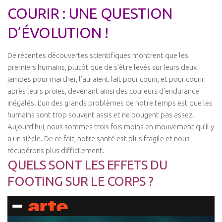
COURIR : UNE QUESTION
Les Formations
Post-Grades / E-learning
D’ÉVOLUTION !
Thérapie manuelle
De récentes découvertes scientifiques montrent que les
Concept Ostéopathique
premiers humains, plutôt que de s’être levés sur leurs deux
Structurel
jambes pour marcher, l’auraient fait pour courir, et pour courir
après leurs proies, devenant ainsi des coureurs d’endurance
Fonctionnel
inégalés. L’un des grands problèmes de notre temps est que les
Viscéral
humains sont trop souvent assis et ne bougent pas assez.
Aujourd’hui, nous sommes trois fois moins en mouvement qu’il y
Tissulaire
a un siècle. De ce fait, notre santé est plus fragile et nous
Neuro-Méningée
récupérons plus difficilement.
TMO
QUELS SONT LES EFFETS DU
Techniques Réflexes
FOOTING SUR LE CORPS ?
Technique d’Inhibition (Jones)
Trigers points