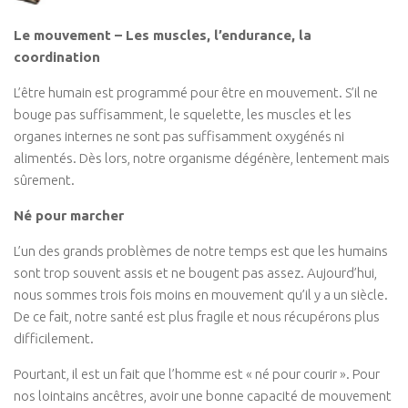
La Monodiète
Le mouvement – Les muscles, l’endurance, la
Régime Paléo
coordination
Régime Méditérranéen
L’être humain est programmé pour être en mouvement. S’il ne
Régime Sans Gluten
bouge pas suffisamment, le squelette, les muscles et les
organes internes ne sont pas suffisamment oxygénés ni
Régime Végétarien
alimentés. Dès lors, notre organisme dégénère, lentement mais
Mincir au Féminin / au Masculin
sûrement.
Les Programmes Fit
Né pour marcher
Gestion du Poids de Forme
L’un des grands problèmes de notre temps est que les humains
Remise en Forme
sont trop souvent assis et ne bougent pas assez. Aujourd’hui,
Renforcement Musculaire & Gain de Masse
nous sommes trois fois moins en mouvement qu’il y a un siècle.
De ce fait, notre santé est plus fragile et nous récupérons plus
Coaching
difficilement.
Coaching Entreprise & Entreprenariat
Pourtant, il est un fait que l’homme est « né pour courir ». Pour
Coaching Ergonomique
nos lointains ancêtres, avoir une bonne capacité de mouvement