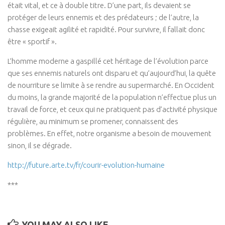
Coaching Mental
était vital, et ce à double titre. D’une part, ils devaient se
Coaching Sportif
protéger de leurs ennemis et des prédateurs ; de l’autre, la
chasse exigeait agilité et rapidité. Pour survivre, il fallait donc
Coaching Santé
être « sportif ».
Presse
L’homme moderne a gaspillé cet héritage de l’évolution parce
Se connecter
que ses ennemis naturels ont disparu et qu’aujourd’hui, la quête
de nourriture se limite à se rendre au supermarché. En Occident
du moins, la grande majorité de la population n’effectue plus un
travail de force, et ceux qui ne pratiquent pas d’activité physique
régulière, au minimum se promener, connaissent des
problèmes. En effet, notre organisme a besoin de mouvement
sinon, il se dégrade.
http://future.arte.tv/fr/courir-evolution-humaine
***
YOU MAY ALSO LIKE...