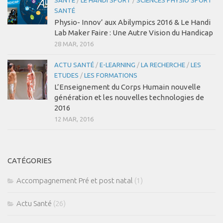
SANTÉ
/
LE HANDI SPORT
/
SCIENCES PHYSIO SPORT
Dry Needling
SANTÉ
Crochetage
Physio- Innov’ aux Abilympics 2016 & Le Handi
Lab Maker Faire : Une Autre Vision du Handicap
Taping
28 MAR, 2016
Accompagnement Pré et post natal
ACTU SANTÉ
/
E-LEARNING
/
LA RECHERCHE
/
LES
Massages du Monde
ETUDES
/
LES FORMATIONS
Nutrition
L’Enseignement du Corps Humain nouvelle
génération et les nouvelles technologies de
Physio Kiné Sport Santé
2016
12 MAR, 2016
Pathologies
Rachialgies
Neurologie
CATÉGORIES
Rhumatismes inflammatoires
Accompagnement Pré et post natal
(1)
Traumato du sport
Actu Santé
(26)
Musculo-squelettiques
Tendinopathies