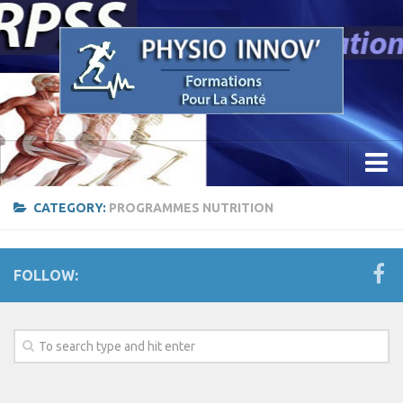
Accueil
CATEGORY:
PROGRAMMES NUTRITION
Concept
Etude / Formation / Recherche
FOLLOW:
Parcours Professionnel
La Recherche
Sciences Physio Sport Santé
Appareillage & PhysioKine Sport Santé