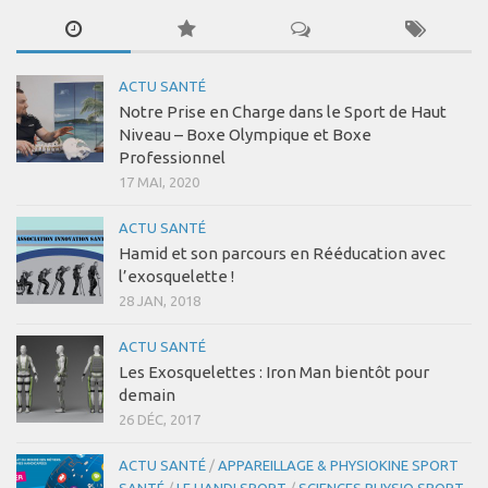
Les Formations
Post-Grades / E-learning
ACTU SANTÉ
Thérapie manuelle
Notre Prise en Charge dans le Sport de Haut
Niveau – Boxe Olympique et Boxe
Concept Ostéopathique
Professionnel
Structurel
17 MAI, 2020
Fonctionnel
ACTU SANTÉ
Viscéral
Hamid et son parcours en Rééducation avec
l’exosquelette !
Tissulaire
28 JAN, 2018
Neuro-Méningée
ACTU SANTÉ
TMO
Les Exosquelettes : Iron Man bientôt pour
Techniques Réflexes
demain
26 DÉC, 2017
Technique d’Inhibition (Jones)
Trigers points
ACTU SANTÉ
/
APPAREILLAGE & PHYSIOKINE SPORT