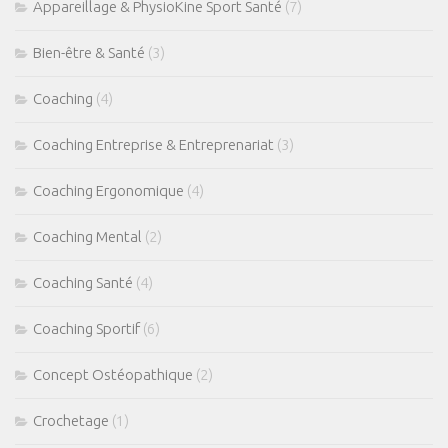
Appareillage & PhysioKine Sport Santé
(7)
Fractures-Entorses
Bien-être & Santé
(3)
Luxations
Les Pathologies Spécifiques
Coaching
(4)
Le Haut Niveau
Coaching Entreprise & Entreprenariat
(3)
Handi Sport & Handicap
Coaching Ergonomique
(4)
Actu Santé
Bien-être & Santé
Coaching Mental
(2)
Sophrologie
Coaching Santé
(4)
Bien-être & Relaxation
Coaching Sportif
(6)
Nutrition et Santé
Les Recettes
Concept Ostéopathique
(2)
Programmes Nutrition
Crochetage
(1)
Les Diètes Spécifiques