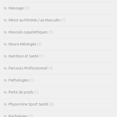
Coaching Mental
Massage
(3)
Coaching Sportif
Coaching Santé
Mincir au Féminin / au Masculin
(1)
Presse
Musculo-squelettiques
(5)
Se connecter
Neuro-Méningée
(3)
Nutrition et Santé
(1)
Parcours Professionnel
(4)
Pathologies
(1)
Perte de poids
(1)
Physio Kine Sport Santé
(8)
Rachialgies
(2)