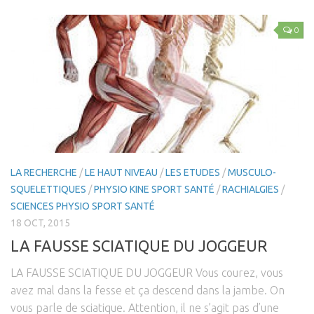
Fractures-Entorses
0
Luxations
Les Pathologies Spécifiques
Le Haut Niveau
Handi Sport & Handicap
Actu Santé
Bien-être & Santé
LA RECHERCHE
/
LE HAUT NIVEAU
/
LES ETUDES
/
MUSCULO-
Sophrologie
SQUELETTIQUES
/
PHYSIO KINE SPORT SANTÉ
/
RACHIALGIES
/
SCIENCES PHYSIO SPORT SANTÉ
Bien-être & Relaxation
18 OCT, 2015
Nutrition et Santé
LA FAUSSE SCIATIQUE DU JOGGEUR
Les Recettes
LA FAUSSE SCIATIQUE DU JOGGEUR Vous courez, vous
Programmes Nutrition
avez mal dans la fesse et ça descend dans la jambe. On
Les Diètes Spécifiques
vous parle de sciatique. Attention, il ne s’agit pas d’une