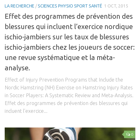
LA RECHERCHE
/
SCIENCES PHYSIO SPORT SANTÉ
1 OCT, 2015
Effet des programmes de prévention des
blessures qui incluent l’exercice nordique
ischio-jambiers sur les taux de blessures
ischio-jambiers chez les joueurs de soccer:
une revue systématique et la méta-
analyse.
Effect of Injury Prevention Programs that Include the
Nordic Hamstring (NH) Exercise on Hamstring Injury Rates
in Soccer Players: A Systematic Review and Meta-Analysis.
Effet des programmes de prévention des blessures qui
incluent l’exercice...
0