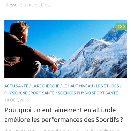
blessure banale ! C’est...
La Monodiète
Régime Paléo
Régime Méditérranéen
0
Régime Sans Gluten
Régime Végétarien
Mincir au Féminin / au Masculin
Les Programmes Fit
Gestion du Poids de Forme
Remise en Forme
ACTU SANTÉ
/
LA RECHERCHE
/
LE HAUT NIVEAU
/
LES ETUDES
/
Renforcement Musculaire & Gain de Masse
PHYSIO KINE SPORT SANTÉ
/
SCIENCES PHYSIO SPORT SANTÉ
14 OCT, 2015
Coaching
Pourquoi un entrainement en altitude
Coaching Entreprise & Entreprenariat
améliore les performances des Sportifs ?
Coaching Ergonomique
Pourquoi un entrainement en haute altitude améliore les