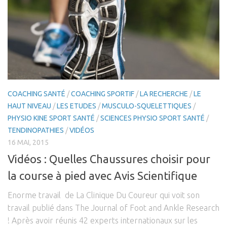
COACHING SANTÉ
/
COACHING SPORTIF
/
LA RECHERCHE
/
LE
HAUT NIVEAU
/
LES ETUDES
/
MUSCULO-SQUELETTIQUES
/
PHYSIO KINE SPORT SANTÉ
/
SCIENCES PHYSIO SPORT SANTÉ
/
TENDINOPATHIES
/
VIDÉOS
16 MAI, 2015
Vidéos : Quelles Chaussures choisir pour
la course à pied avec Avis Scientifique
Enorme travail de La Clinique Du Coureur qui voit son
travail publié dans The Journal of Foot and Ankle Research
! Après avoir réunis 42 experts internationaux sur les