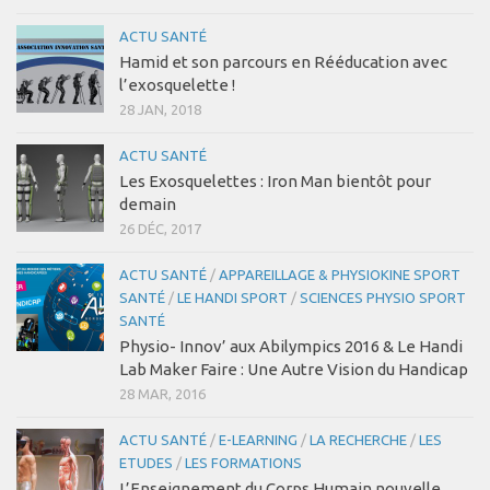
ACTU SANTÉ
Hamid et son parcours en Rééducation avec
l’exosquelette !
28 JAN, 2018
ACTU SANTÉ
Les Exosquelettes : Iron Man bientôt pour
demain
26 DÉC, 2017
ACTU SANTÉ
/
APPAREILLAGE & PHYSIOKINE SPORT
SANTÉ
/
LE HANDI SPORT
/
SCIENCES PHYSIO SPORT
SANTÉ
Physio- Innov’ aux Abilympics 2016 & Le Handi
Lab Maker Faire : Une Autre Vision du Handicap
28 MAR, 2016
ACTU SANTÉ
/
E-LEARNING
/
LA RECHERCHE
/
LES
ETUDES
/
LES FORMATIONS
L’Enseignement du Corps Humain nouvelle