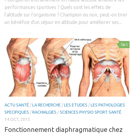
Coaching Mental
performances sportives ? Quels sont les effets de
Coaching Sportif
l’altitude sur l’organisme ? Champion ou non, peut-on tirer
Coaching Santé
un bénéfice d’un séjour en altitude pour améliorer ses...
Presse
Se connecter
0
ACTU SANTÉ
/
LA RECHERCHE
/
LES ETUDES
/
LES PATHOLOGIES
SPECIFIQUES
/
RACHIALGIES
/
SCIENCES PHYSIO SPORT SANTÉ
14 OCT, 2015
Fonctionnement diaphragmatique chez