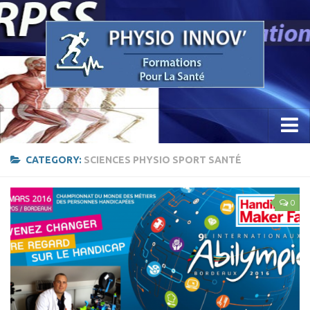
Accueil
CATEGORY:
SCIENCES PHYSIO SPORT SANTÉ
Concept
0
Etude / Formation / Recherche
Parcours Professionnel
La Recherche
Sciences Physio Sport Santé
Appareillage & PhysioKine Sport Santé