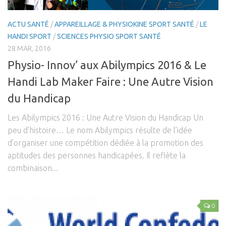
Les Formations
ACTU SANTÉ
/
APPAREILLAGE & PHYSIOKINE SPORT SANTÉ
/
LE
Post-Grades / E-learning
HANDI SPORT
/
SCIENCES PHYSIO SPORT SANTÉ
Thérapie manuelle
28 MAR, 2016
Concept Ostéopathique
Physio- Innov’ aux Abilympics 2016 & Le
Structurel
Handi Lab Maker Faire : Une Autre Vision
Fonctionnel
du Handicap
Viscéral
Les Abilympics 2016 : Une Autre Vision du Handicap Un
Tissulaire
peu d’histoire… Le nom Abilympics résulte de l’idée
d’organiser une compétition dédiée à la promotion des
Neuro-Méningée
aptitudes des personnes handicapées. Il reflète la
TMO
combinaison...
Techniques Réflexes
Technique d’Inhibition (Jones)
0
Trigers points