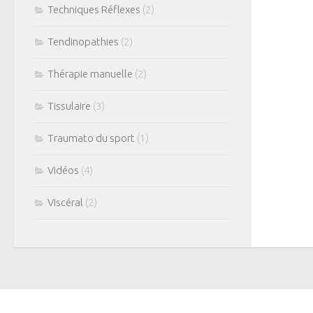
Techniques Réflexes
(2)
Tendinopathies
(2)
Thérapie manuelle
(2)
Tissulaire
(3)
Traumato du sport
(1)
Vidéos
(4)
Viscéral
(2)