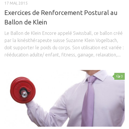
17 MAI, 2015
Fractures-Entorses
Exercices de Renforcement Postural au
Luxations
Ballon de Klein
Les Pathologies Spécifiques
Le Ballon de Klein Encore appelé Swissball, ce ballon créé
Le Haut Niveau
par la kinésithérapeute suisse Suzanne Klein Vogelbach,
Handi Sport & Handicap
doit supporter le poids du corps. Son utilisation est variée :
rééducation adulte/ enfant, fitness, gainage, relaxation,...
Actu Santé
Bien-être & Santé
Sophrologie
0
Bien-être & Relaxation
Nutrition et Santé
Les Recettes
Programmes Nutrition
Les Diètes Spécifiques