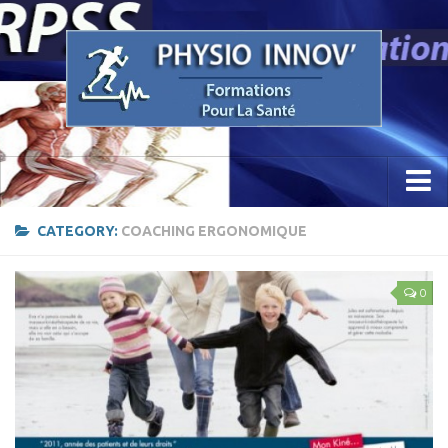
Accueil
CATEGORY:
COACHING ERGONOMIQUE
Concept
0
Etude / Formation / Recherche
Parcours Professionnel
La Recherche
Sciences Physio Sport Santé
Appareillage & PhysioKine Sport Santé