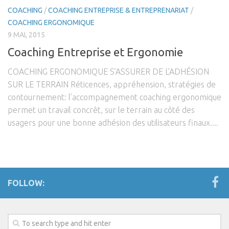
La Monodiète
COACHING
/
COACHING ENTREPRISE & ENTREPRENARIAT
/
COACHING ERGONOMIQUE
Régime Paléo
9 MAI, 2015
Régime Méditérranéen
Coaching Entreprise et Ergonomie
Régime Sans Gluten
COACHING ERGONOMIQUE S’ASSURER DE L’ADHÉSION
Régime Végétarien
SUR LE TERRAIN Réticences, appréhension, stratégies de
Mincir au Féminin / au Masculin
contournement: l’accompagnement coaching ergonomique
permet un travail concrêt, sur le terrain au côté des
Les Programmes Fit
usagers pour une bonne adhésion des utilisateurs finaux....
Gestion du Poids de Forme
Remise en Forme
Renforcement Musculaire & Gain de Masse
Coaching
FOLLOW:
Coaching Entreprise & Entreprenariat
Coaching Ergonomique