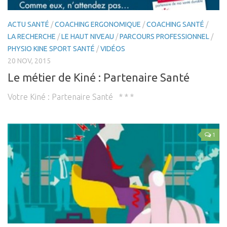
Les Formations
ACTU SANTÉ
/
COACHING ERGONOMIQUE
/
COACHING SANTÉ
/
Post-Grades / E-learning
LA RECHERCHE
/
LE HAUT NIVEAU
/
PARCOURS PROFESSIONNEL
/
Thérapie manuelle
PHYSIO KINE SPORT SANTÉ
/
VIDÉOS
20 NOV, 2015
Concept Ostéopathique
Le métier de Kiné : Partenaire Santé
Structurel
Fonctionnel
Votre Kiné : Partenaire Santé * * *
Viscéral
Tissulaire
1
Neuro-Méningée
TMO
Techniques Réflexes
Technique d’Inhibition (Jones)
Trigers points