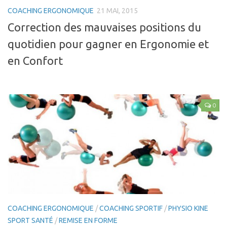
Dry Needling
COACHING ERGONOMIQUE
21 MAI, 2015
Crochetage
Correction des mauvaises positions du
Taping
quotidien pour gagner en Ergonomie et
Accompagnement Pré et post natal
en Confort
Massages du Monde
Nutrition
Physio Kiné Sport Santé
0
Pathologies
Rachialgies
Neurologie
Rhumatismes inflammatoires
Traumato du sport
Musculo-squelettiques
COACHING ERGONOMIQUE
/
COACHING SPORTIF
/
PHYSIO KINE
SPORT SANTÉ
/
REMISE EN FORME
Tendinopathies