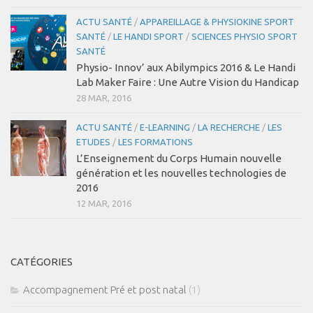
ACTU SANTÉ
/
APPAREILLAGE & PHYSIOKINE SPORT
SANTÉ
/
LE HANDI SPORT
/
SCIENCES PHYSIO SPORT
SANTÉ
Physio- Innov’ aux Abilympics 2016 & Le Handi
Lab Maker Faire : Une Autre Vision du Handicap
28 MAR, 2016
ACTU SANTÉ
/
E-LEARNING
/
LA RECHERCHE
/
LES
ETUDES
/
LES FORMATIONS
L’Enseignement du Corps Humain nouvelle
génération et les nouvelles technologies de
2016
12 MAR, 2016
CATÉGORIES
Accompagnement Pré et post natal
(1)